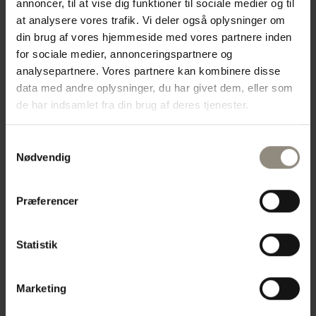
annoncer, til at vise dig funktioner til sociale medier og til
at analysere vores trafik. Vi deler også oplysninger om
Tandbehandlinger
din brug af vores hjemmeside med vores partnere inden
for sociale medier, annonceringspartnere og
analysepartnere. Vores partnere kan kombinere disse
Dyrlæge Diane Dinesen tilser heste der skal have
data med andre oplysninger, du har givet dem, eller som
foretaget en mundhule undersøgelse og tandrasp.
de har indsamlet fra din brug af deres tjenester.
Der kan foretages ekstraktioner af fortænder og
ulvetænder.
Samtykkevalg
Nødvendig
Mere krævende / specialiserede behandling vurderes
i samarbejde med Helene fra Hestetandklinikken og
Præferencer
hun anbefales til behandlingerne.
Statistik
Heste
Marketing