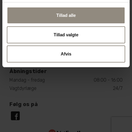
Tillad alle
Dyrlægen på Samsø
Sildeballe 2, 8305 Samsø
Tillad valgte
29 63 79 19
dyrlaegesamsoe@gmail.com
Afvis
CVR: 36137630
Åbningstider
Mandag - fredag
08:00 - 16:00
Vagtdyrlæge
24/7
Følg os på