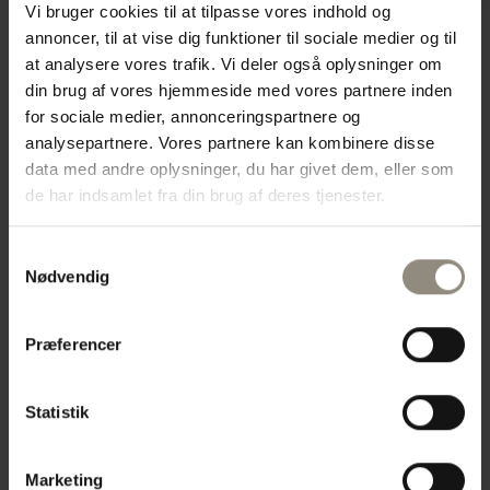
Vi bruger cookies til at tilpasse vores indhold og
annoncer, til at vise dig funktioner til sociale medier og til
Landpraksis
at analysere vores trafik. Vi deler også oplysninger om
din brug af vores hjemmeside med vores partnere inden
for sociale medier, annonceringspartnere og
I vores landpraksis tilbyder vi omfattende
analysepartnere. Vores partnere kan kombinere disse
veterinærtjenester til produktionsbesætninger,
data med andre oplysninger, du har givet dem, eller som
herunder sundhedstilsyn, sygdomsbehandling og
de har indsamlet fra din brug af deres tjenester.
rådgivning om dyrevelfærd. Vi arbejder tæt sammen
med dig for at optimere dyrenes sundhed og
produktivitet, så din besætning trives bedst muligt.
Samtykkevalg
Nødvendig
Vi tilbyder vi Viking Inseminering som en del af vores
services til kvægbesætninger. Vi anvender genetisk
Præferencer
materiale fra Viking Genetics for at optimere
avlsresultater og forbedre din besætnings sundhed
og produktivitet. Vores erfarne team sørger for
Statistik
professionel rådgivning og præcis insemination for at
sikre de bedste resultater.
Marketing