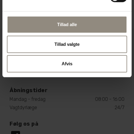
Tillad alle
Dyrlægen på Samsø
Tillad valgte
Sildeballe 2, 8305 Samsø
29 63 79 19
Afvis
dyrlaegesamsoe@gmail.com
CVR: 36137630
Åbningstider
Mandag - fredag
08:00 - 16:00
Vagtdyrlæge
24/7
Følg os på